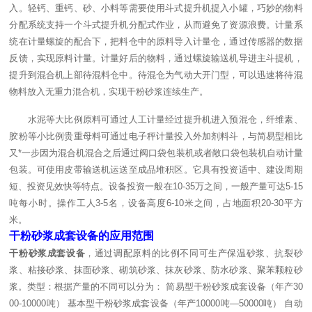
入。轻钙、重钙、砂、小料等需要使用斗式提升机提入小罐，巧妙的物料
分配系统支持一个斗式提升机分配式作业，从而避免了资源浪费。计量系
统在计量螺旋的配合下，把料仓中的原料导入计量仓，通过传感器的数据
反馈，实现原料计量。计量好后的物料，通过螺旋输送机导进主斗提机，
提升到混合机上部待混料仓中。待混仓为气动大开门型，可以迅速将待混
物料放入无重力混合机，实现干粉砂浆连续生产。
水泥等大比例原料可通过人工计量经过提升机进入预混仓，纤维素、
胶粉等小比例贵重母料可通过电子秤计量投入外加剂料斗，与简易型相比
又*一步因为混合机混合之后通过阀口袋包装机或者敞口袋包装机自动计量
包装。可使用皮带输送机运送至成品堆积区。它具有投资适中、建设周期
短、投资见效快等特点。设备投资一般在10-35万之间，一般产量可达5-15
吨每小时。操作工人3-5名，设备高度6-10米之间，占地面积20-30平方
米。
干粉砂浆成套设备的应用范围
干粉砂浆成套设备
，通过调配原料的比例不同可生产保温砂浆、抗裂砂
浆、粘接砂浆、抹面砂浆、砌筑砂浆、抹灰砂浆、防水砂浆、聚苯颗粒砂
浆。类型：根据产量的不同可以分为： 简易型干粉砂浆成套设备（年产30
00-10000吨） 基本型干粉砂浆成套设备（年产10000吨—50000吨） 自动