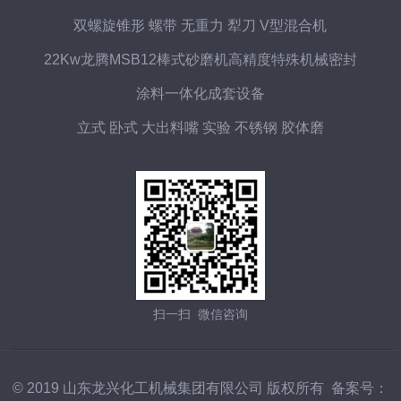
双螺旋锥形 螺带 无重力 犁刀 V型混合机
22Kw龙腾MSB12棒式砂磨机高精度特殊机械密封
涂料一体化成套设备
立式 卧式 大出料嘴 实验 不锈钢 胶体磨
扫一扫 微信咨询
© 2019 山东龙兴化工机械集团有限公司 版权所有 备案号：