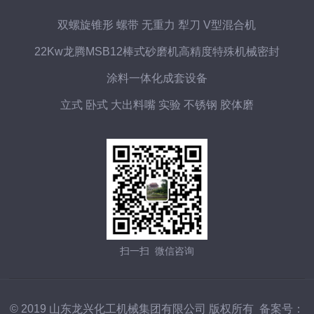
双螺旋锥形 螺带 无重力 犁刀 V型混合机
22Kw龙腾MSB12棒式砂磨机高精度特殊机械密封
涂料一体化成套设备
立式 卧式 大出料嘴 实验 不锈钢 胶体磨
扫一扫 微信咨询
© 2019 山东龙兴化工机械集团有限公司 版权所有 备案号：