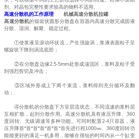
剂、对晶包完整性要求较高的物料不适用。
高速分散机的工作原理
机械高速分散机拉罐
高速分散机
的锯齿状圆形分散盘在容器内高速分散完成固液
分散、湿润、解聚、稳定过程。
①使浆液呈滚动环状流，产生强旋涡，浆液表面粒子呈
螺旋状下降到涡流底部；
②在分散盘边缘2.5-5mm处形成湍流区，浆料及粒子受
到强烈剪切及冲击；
③区域外形成上下两个束流，浆料得到充分循环及翻
动；
④分散机的分散盘下方呈层流状态，不同流速的浆料层
互相扩散，起到分散作用。高速分散机具有液压升降、360
度回转、无级调速等多种功能。可同时配置2-4只容器，液
压升降首*首*首*首*首*首*首先进行程1000㎜、360度回转功
能能更好的满足一机多用，能够在很短的时间内从一个缸变