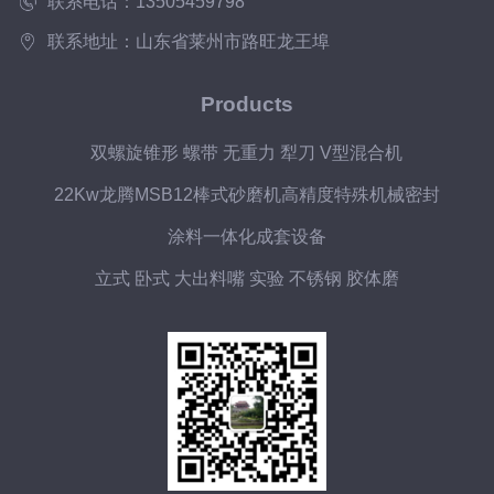
联系电话：13505459798
联系地址：山东省莱州市路旺龙王埠
Products
双螺旋锥形 螺带 无重力 犁刀 V型混合机
22Kw龙腾MSB12棒式砂磨机高精度特殊机械密封
涂料一体化成套设备
立式 卧式 大出料嘴 实验 不锈钢 胶体磨