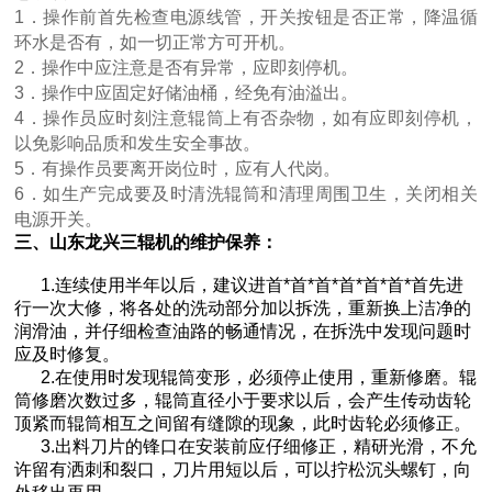
1．操作前首先检查电源线管，开关按钮是否正常，降温循
环水是否有，如一切正常方可开机。
2．操作中应注意是否有异常，应即刻停机。
3．操作中应固定好储油桶，经免有油溢出。
4．操作员应时刻注意辊筒上有否杂物，如有应即刻停机，
以免影响品质和发生安全事故。
5．有操作员要离开岗位时，应有人代岗。
6．如生产完成要及时清洗辊筒和清理周围卫生，关闭相关
电源开关。
三、山东龙兴三辊机的维护保养：
1.连续使用半年以后，建议进首*首*首*首*首*首*首先进
行一次大修，将各处的洗动部分加以拆洗，重新换上洁净的
润滑油，并仔细检查油路的畅通情况，在拆洗中发现问题时
应及时修复。
2.在使用时发现辊筒变形，必须停止使用，重新修磨。辊
筒修磨次数过多，辊筒直径小于要求以后，会产生传动齿轮
顶紧而辊筒相互之间留有缝隙的现象，此时齿轮必须修正。
3.出料刀片的锋口在安装前应仔细修正，精研光滑，不允
许留有洒刺和裂口，刀片用短以后，可以拧松沉头螺钉，向