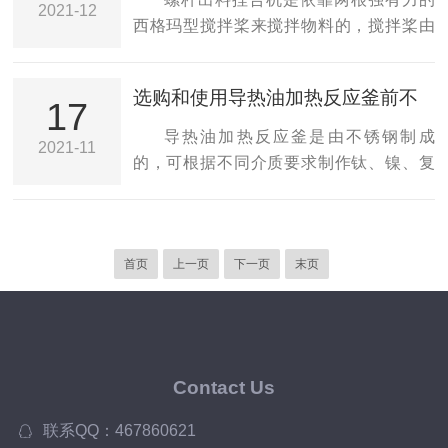
2021-12
分了解设备的特性以及操作流程，并做好
能，系统设计压力为7.0Mpa。下面小编要
西格玛型搅拌桨来搅拌物料的，搅拌桨由
检查工作，如果发现设备存在异样，请立
为大家介绍的是螺杆出料捏合机在安装和
电机和减速机通过齿轮带动旋转，电机由
即停止使用，使用中...
使用时所需要注意的要点：1、安装后*首
电控柜控制，在搅拌物料的时候可以同时
选购和使用导热油加热反应釜前不
先进行清理、去污及擦拭防锈油脂。检查
进行加热、抽真空等功能。主要用于高粘
17
要忘记进行密闭性检测
各润滑点，注入润滑油(脂)。润滑油一般使
度物料的搅拌，如硅橡胶、丁基胶、热熔
导热油加热反应釜是由不锈钢制成
2021-11
用30-40号机械油。新的设备使用500小时
胶、塑料颗粒、色母、石墨等物料的生产
的，可根据不同介质要求制作钛、镍、复
后要进首先进行加油，且必须更换新...
搅拌。传统螺杆出料捏合机都是立式结
合钢板。釜盖上的开口可以根据使用者的
构，为了让整体的搅拌效果更好而制作的
需要进行设计。釜体结构有多种形式，可
这种设计慢慢的被人们发现并不适用，而
满足不同用户的生产工艺要求。好的密闭
到了现在经常使用的已经变成了人们更为
首页
上一页
下一页
末页
环境会保持导热油加热反应釜内有一个合
熟知的卧式结构，这种结构构成能够让人
格的气压、温度等，使其反应能正常进
们得到搅拌更为充分均匀的腻子，对于工
行，而密闭性不合格的话，其内部物料的
业原材料来说，属于...
反应效果就会大大下降，所以在选购和使
用该设备之前，还得检测其密闭性。具体
Contact Us
要如何检测呢？1、进行加温、加压式的密
封性实验，可用空气、氮气等作为试验介
联系QQ：467860621