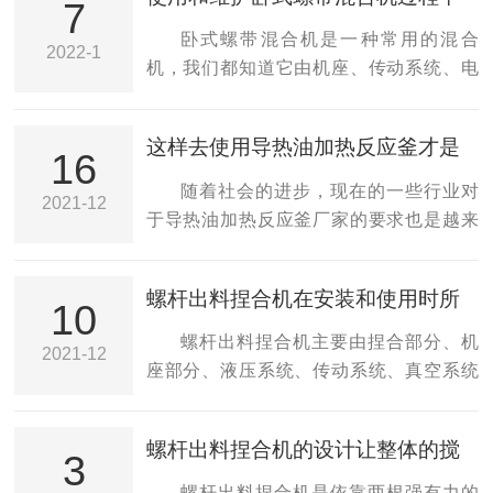
车间、合成车间、化工、食品、轻工等行
7
应注意的事项介绍
对其进行维护与保养：1、开车前检查三角
业中的水解、中和结晶、反应、蒸馏、蒸
卧式螺带混合机是一种常用的混合
2022-1
皮带涨紧程度，通过调理螺栓将电机移至
发、储存等生产环节，具有温度稳定，受
机，我们都知道它由机座、传动系统、电
恰当方位。2、试车前将捏合机室收拾洁
外界环境干扰小等特点。在工作时，打开
器控制系统，多向运动工机构，混合桶等
净，作10-...
电源，让电热杆产生热量，提高导热油的
部件组成，与物料直接接触的混合桶采用
这样去使用导热油加热反应釜才是
温度，然后将温度传递到电热堆的内筒，
不锈钢材料制造，桶体内外壁均经抛光。
16
正确的
达到在水壶中加热材料的目的。电热电抗
该设备的核心部件是混料筒，它的结构也
随着社会的进步，现在的一些行业对
2021-12
器必须配备膨胀罐，因为在外壳中加入导
是重要的，混料筒采用优质不锈钢精制，
于导热油加热反应釜厂家的要求也是越来
热油后，电加热后会产生热膨胀和冷收缩
其内壁及外壁经抛光处理。筒体气密性
越高，尤其是化工等行业在生产过程中都
现象。如果没有膨胀...
好，平面光洁*、无残留、易清洗。进料口
需要用到该产品，因为在生产过程中釜内
螺杆出料捏合机在安装和使用时所
采用卡箍式法兰密封，操作方便，气密性
的物料会散发大量的热量，通常都会用到
10
需要注意的要点分析
好。出料端采用*设计的偏心锥台，不对称
冷水对它进行降温来保证生产的顺利进
螺杆出料捏合机主要由捏合部分、机
2021-12
设计更利于物料均匀混合，放料时，出料
行。作为一种压力容器，我们在日常使用
座部分、液压系统、传动系统、真空系统
口处于混合容器的位置，同时将物料放
导热油加热反应釜的过程中，一定要严格
和电控系统等六大部分组成。捏合部分由
尽。螺旋带与壳体之...
按照相关技术规范去操作设备，否则会给
缸体、浆轴、墙板、缸盖等组成。液压系
螺杆出料捏合机的设计让整体的搅
设备造成一定的损坏，严重者甚会造成人
统由一台液压站来操纵两只小油缸和两个
3
拌效果更好
员伤亡。在操作设备之前，使用者先要充
大油缸，来完成启闭大盖、翻动搅拌缸功
螺杆出料捏合机是依靠两根强有力的