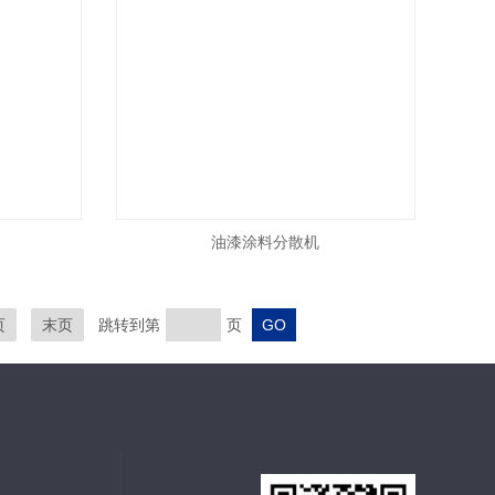
油漆涂料分散机
页
末页
跳转到第
页