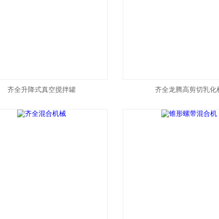
齐全升降式真空搅拌罐
齐全龙腾高剪切乳化