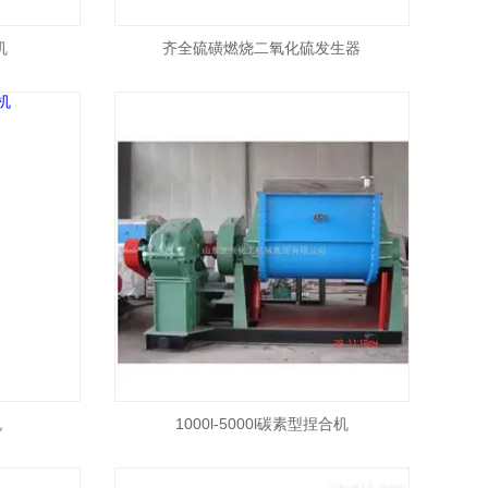
机
齐全硫磺燃烧二氧化硫发生器
机
1000l-5000l碳素型捏合机