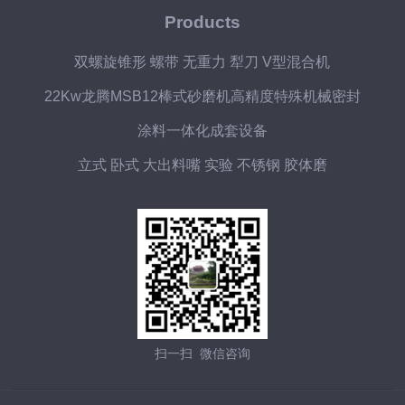
Products
双螺旋锥形 螺带 无重力 犁刀 V型混合机
22Kw龙腾MSB12棒式砂磨机高精度特殊机械密封
涂料一体化成套设备
立式 卧式 大出料嘴 实验 不锈钢 胶体磨
扫一扫 微信咨询