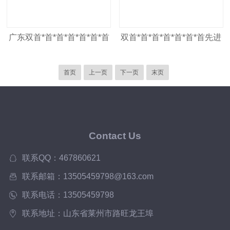
广东双首*首*首*首*首*首*首
双首*首*首*首*首*首*首先进
先进行星双动力混合机，
行星混合机，首*首*首*首*首
首页
上一页
下一页
末页
*首*首先进行星动力混合器
厂家
Contact Us
联系QQ：467860621
联系邮箱：13505459798@163.com
联系电话：13505459798
联系地址：山东省莱州市路旺龙王埠