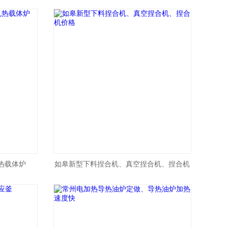
钢搅拌罐
热载体炉
如皋新型下料捏合机、真空捏合机、捏合机
价格