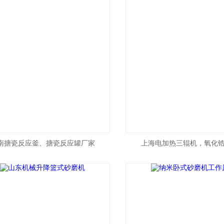
南搪瓷反应釜、搪瓷反应罐厂家
上海电加热三辊机，氧化