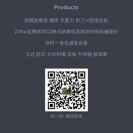
Products
双螺旋锥形 螺带 无重力 犁刀 V型混合机
22Kw龙腾MSB12棒式砂磨机高精度特殊机械密封
涂料一体化成套设备
立式 卧式 大出料嘴 实验 不锈钢 胶体磨
扫一扫 微信咨询