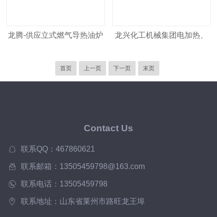
龙腾-供应立式燃气导热油炉
龙兴化工机械集团电加热、
防爆高温型捏合机
首页
上一页
下一页
末页
Contact Us
联系QQ：467860621
联系邮箱：13505459798@163.com
联系电话：13505459798
联系地址：山东省莱州市路旺龙王埠