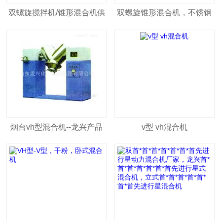
双螺旋搅拌机/锥形混合机供
双螺旋锥形混合机，不锈钢
应商/龙兴
双锥混合机，龙兴双螺旋混
合机*
烟台vh型混合机--龙兴产品
v型 vh混合机
质量好