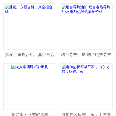
批发广东捏合机，真空捏合
烟台导热油炉 烟台电热导热
机
油炉 电加热导热油炉价格
龙兴集团卧式砂磨机
电加热反应釜厂家，山东龙