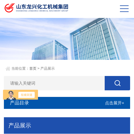
当前位置：
首页
> 产品展示
产品目录
点击展开+
产品展示