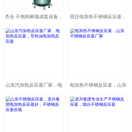
齐全 不饱和树脂成套设备，
宿迁电加热不锈钢反应釜，
树脂反应釜，树脂对稀釜
山东龙兴化工机械专产
山东汽加热反应釜厂家，电
电加热不锈钢反应釜，山东
加热反应釜，导热油电加热
不锈钢反应釜厂家
反应釜