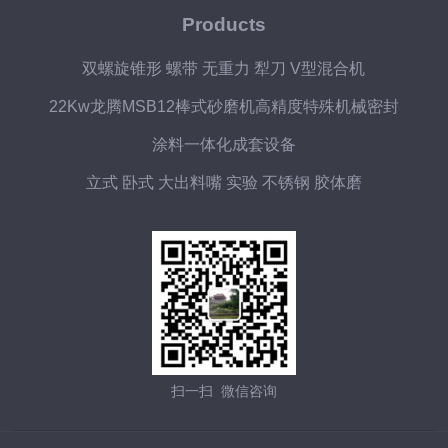
Products
双螺旋锥形 螺带 无重力 犁刀 V型混合机
22Kw龙腾MSB12棒式砂磨机高精度特殊机械密封
涂料一体化成套设备
立式 卧式 大出料嘴 实验 不锈钢 胶体磨
扫一扫 微信咨询