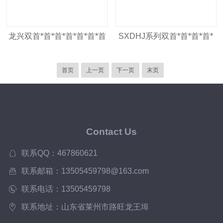
龙兴双首*首*首*首*首*首*首
SXDHJ系列双首*首*首*首*
先进行星混合机，山东
首*首*首先进行星动力混合
首页
上一页
下一页
末页
机
Contact Us
联系QQ：467860621
联系邮箱：13505459798@163.com
联系电话：13505459798
联系地址：山东省莱州市路旺龙王埠