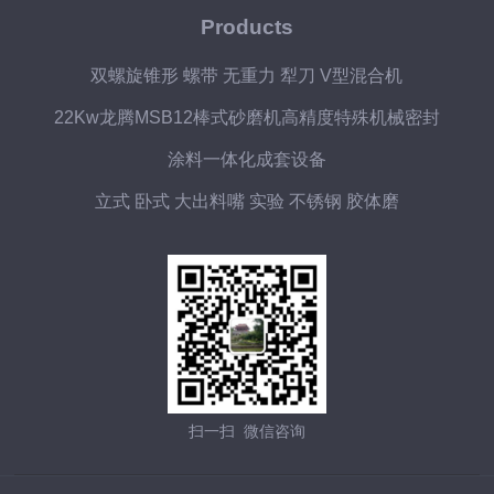
Products
双螺旋锥形 螺带 无重力 犁刀 V型混合机
22Kw龙腾MSB12棒式砂磨机高精度特殊机械密封
涂料一体化成套设备
立式 卧式 大出料嘴 实验 不锈钢 胶体磨
扫一扫 微信咨询