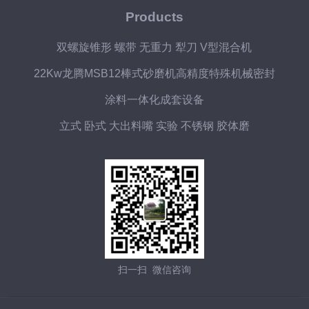
Products
双螺旋锥形 螺带 无重力 犁刀 V型混合机
22Kw龙腾MSB12棒式砂磨机高精度特殊机械密封
涂料一体化成套设备
立式 卧式 大出料嘴 实验 不锈钢 胶体磨
扫一扫 微信咨询