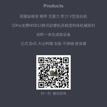
Products
双螺旋锥形 螺带 无重力 犁刀 V型混合机
22Kw龙腾MSB12棒式砂磨机高精度特殊机械密封
涂料一体化成套设备
立式 卧式 大出料嘴 实验 不锈钢 胶体磨
扫一扫 微信咨询