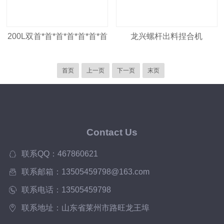
200L双首*首*首*首*首*首*首
龙兴螺杆出料捏合机
先进行星动力混合机价格
首页
上一页
下一页
末页
Contact Us
联系QQ：467860621
联系邮箱：13505459798@163.com
联系电话：13505459798
联系地址：山东省莱州市路旺龙王埠