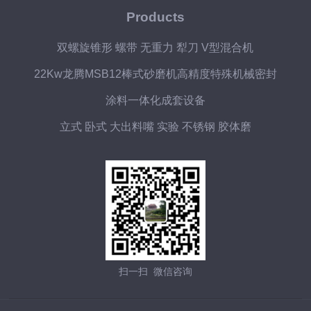
Products
双螺旋锥形 螺带 无重力 犁刀 V型混合机
22Kw龙腾MSB12棒式砂磨机高精度特殊机械密封
涂料一体化成套设备
立式 卧式 大出料嘴 实验 不锈钢 胶体磨
扫一扫 微信咨询