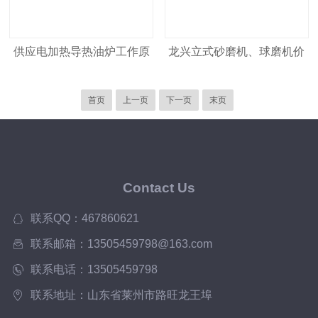
供应电加热导热油炉工作原
龙兴立式砂磨机、球磨机价
理
格
首页
上一页
下一页
末页
Contact Us
联系QQ：467860621
联系邮箱：13505459798@163.com
联系电话：13505459798
联系地址：山东省莱州市路旺龙王埠