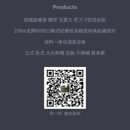
Products
双螺旋锥形 螺带 无重力 犁刀 V型混合机
22Kw龙腾MSB12棒式砂磨机高精度特殊机械密封
涂料一体化成套设备
立式 卧式 大出料嘴 实验 不锈钢 胶体磨
扫一扫 微信咨询