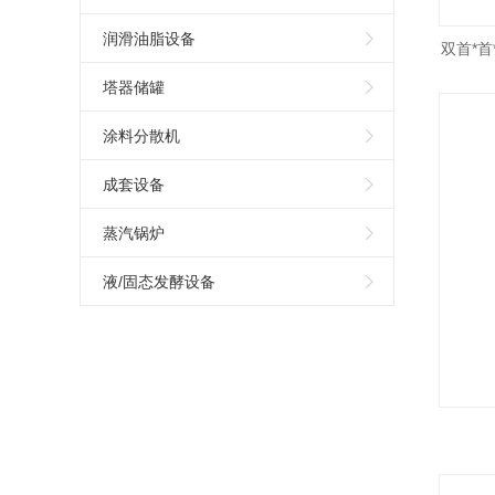
润滑油脂设备
双首*首
塔器储罐
涂料分散机
成套设备
蒸汽锅炉
液/固态发酵设备