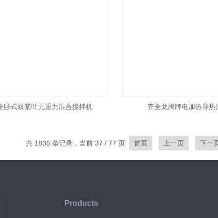
全卧式双桨叶无重力混合搅拌机
齐全龙腾牌电加热导热
共 1836 条记录，当前 37 / 77 页
首页
上一页
下一
Products